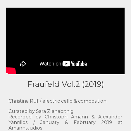
Fraufeld Vol.2 (2019)
Christina Ruf /
electric
cello &
c
omposition
Curated by Sara Zlanabitnig
Recorded by Christoph Amann & Alexander
Yannilos / January & February 2019 at
Amannstudios