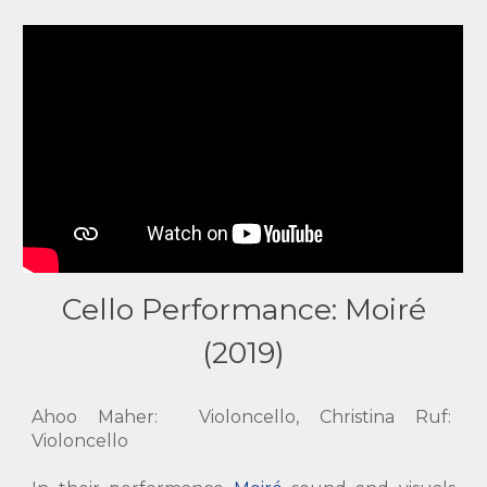
Cello Performance: Moiré
(20
19
)
Ahoo Maher: Violoncello, Christina Ruf:
Violoncello