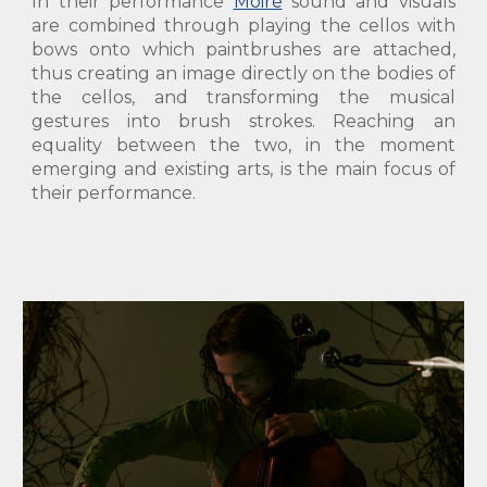
In their performance
Moiré
sound and visuals
are combined through playing the cellos with
bows onto which paintbrushes are attached,
thus creating an image directly on the bodies of
the cellos, and transforming the musical
gestures into brush strokes. Reaching an
equality between the two, in the moment
emerging and existing arts, is the main focus of
their performance.