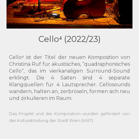
Cello⁴ (2022/2
3)
Cello⁴ ist der Titel der neuen Komposition von
Christina Ruf für akustisches, “quadraphonisches
Cello“, das im vierkanaligen Surround-Sound
erklingt. Die 4 Saiten sind 4 separate
Klangquellen für 4 Lautsprecher. Cellosounds
wandern
, halten an, zerbröseln, formen sich neu
und zirkulieren
im Raum.
Das Projekt und die Komposition wurden gefördert von
der Kulturabteilung der Stadt Wien (MA7).